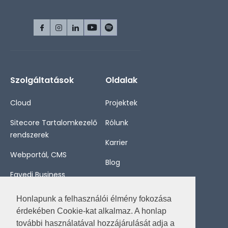
Szolgáltatások
Oldalak
Cloud
Projektek
Sitecore Tartalomkezelő
Rólunk
rendszerek
Karrier
Webportál, CMS
Blog
Egyedi Business
Kapcsolat
Applikációk
Honlapunk a felhasználói élmény fokozása
Konzultáció
érdekében Cookie-kat alkalmaz. A honlap
további használatával hozzájárulását adja a