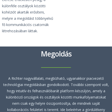
különféle osztályok közötti
kohéziót akarták erősíteni,
melyre a megoldást többnyelvű
fő kommunikációs csatornák
létrehozásában láttak.
Megoldás
A Richter nagyvállalati, megbízható, ugyanakkor piacvezető
technológiai megoldásban gondolkodott. További szempont volt,
hogy intuitív és felhasználóbarát platform készüljön, amely a
különböző országok és osztályok közötti munkafolyamatokat
nem csak egy helyre összpontosítja, de mindnek saját
kollaborációs felületet is teremt. Ide beleértve a gördülékeny