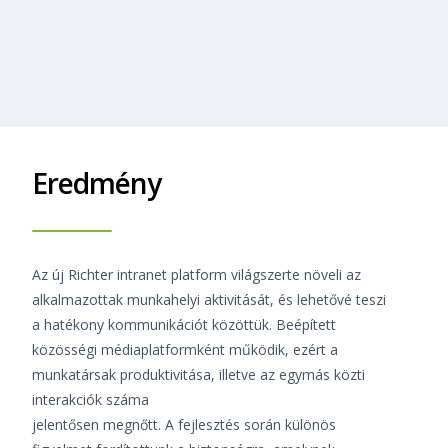
keresztmetszetet, amikor a tervezett kapacitás felett kell
kiszolgálnia a rendszernek a látogatókat.
Eredmény
Az új Richter intranet platform világszerte növeli az
alkalmazottak munkahelyi aktivitását, és lehetővé teszi
a hatékony kommunikációt közöttük. Beépített
közösségi médiaplatformként működik, ezért a
munkatársak produktivitása, illetve az egymás közti
interakciók száma
jelentősen megnőtt. A fejlesztés során különös