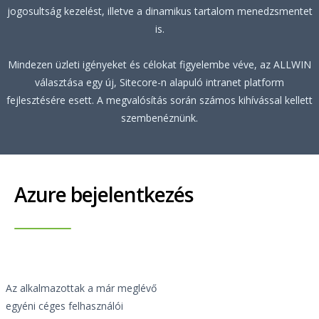
jogosultság kezelést, illetve a dinamikus tartalom menedzsmentet
is.
Mindezen üzleti igényeket és célokat figyelembe véve, az ALLWIN
választása egy új, Sitecore-n alapuló intranet platform
fejlesztésére esett. A megvalósítás során számos kihívással kellett
szembenéznünk.
Azure bejelentkezés
Az alkalmazottak a már meglévő
egyéni céges felhasználói