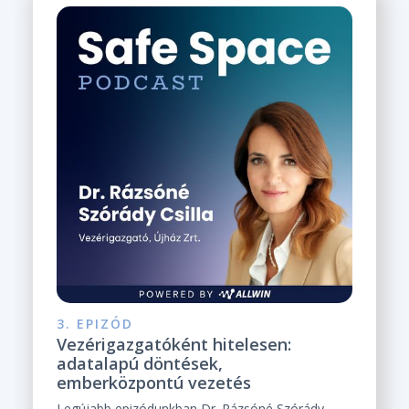
3. EPIZÓD
Vezérigazgatóként hitelesen:
adatalapú döntések,
emberközpontú vezetés
Legújabb epizódunkban Dr. Rázsóné Szórády