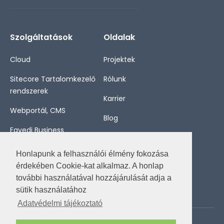
Szolgáltatások
Oldalak
Cloud
Projektek
Sitecore Tartalomkezelő
Rólunk
rendszerek
Karrier
Webportál, CMS
Blog
Egyedi Business
Kapcsolat
Applikációk
Honlapunk a felhasználói élmény fokozása
Konzultáció
érdekében Cookie-kat alkalmaz. A honlap
további használatával hozzájárulását adja a
sütik használatához
Adatvédelmi tájékoztató
© 2025 ALLWIN Informatika Kft.