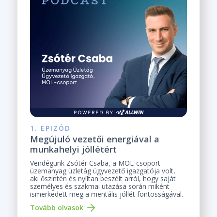
1. EPIZÓD
Megújuló vezetői energiával a
munkahelyi jóllétért
Vendégünk Zsótér Csaba, a MOL-csoport
üzemanyag üzletág ügyvezető igazgatója volt,
aki őszintén és nyíltan beszélt arról, hogy saját
személyes és szakmai utazása során miként
ismerkedett meg a mentális jóllét fontosságával.
Tovább olvasok