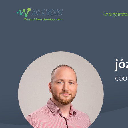
Szolgáltatá
jó
COO