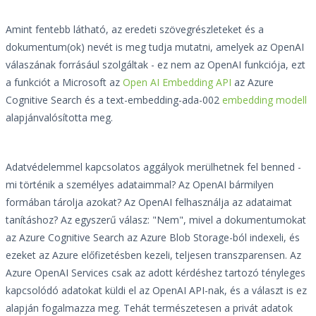
Amint fentebb látható, az eredeti szövegrészleteket és a
dokumentum(ok) nevét is meg tudja mutatni, amelyek az OpenAI
válaszának forrásául szolgáltak - ez nem az OpenAI funkciója, ezt
a funkciót a Microsoft az
Open AI Embedding API
az Azure
Cognitive Search és a text-embedding-ada-002
embedding modell
alapjánvalósította meg.
Adatvédelemmel kapcsolatos aggályok merülhetnek fel benned -
mi történik a személyes adataimmal? Az OpenAI bármilyen
formában tárolja azokat? Az OpenAI felhasználja az adataimat
tanításhoz? Az egyszerű válasz: "Nem", mivel a dokumentumokat
az Azure Cognitive Search az Azure Blob Storage-ból indexeli, és
ezeket az Azure előfizetésben kezeli, teljesen transzparensen. Az
Azure OpenAI Services csak az adott kérdéshez tartozó tényleges
kapcsolódó adatokat küldi el az OpenAI API-nak, és a választ is ez
alapján fogalmazza meg. Tehát természetesen a privát adatok