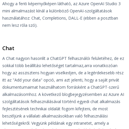
Ahogy a fenti képernyőképen látható, az Azure OpenAI Studio 3
mini almalmazást kínál a különböző OpenAI-szolgáltatások
használatához: Chat, Completions, DALL-E (ebben a posztban
nem lesz róla szó).
Chat
A Chat nagyon hasonlít a ChatGPT felhasználói felületéhez, de ez
sokkal több beállítási lehetőséget tartalmaz,arra vonatkozóan
hogy az asszisztens hogyan viselkedjen, de a legérdekesebb rész
itt az "Add your data" opció, ami azt jelenti, hogy a saját privát
dokumentumaimat használhatom forrásként a ChatGPT-szerű
alkalmazásomhoz. A következő blogbejegyzésemben az Azure AI
szolgáltatások felhasználásával történő egyedi chat alkalmazás
fejlesztésének technikai oldalát fogom kifejteni, de most
beszéljünk a vállalati alkalmazásokban való felhasználási
lehetőségekről. Vegyünk példának egy intranetet, amely a