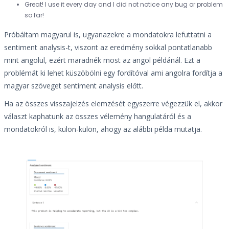
Great! I use it every day and I did not notice any bug or problem
so far!
Próbáltam magyarul is, ugyanazekre a mondatokra lefuttatni a
sentiment analysis-t, viszont az eredmény sokkal pontatlanabb
mint angolul, ezért maradnék most az angol példánál. Ezt a
problémát ki lehet küszöbölni egy fordítóval ami angolra fordítja a
magyar szöveget sentiment analysis előtt.
Ha az összes visszajelzés elemzését egyszerre végezzük el, akkor
választ kaphatunk az összes vélemény hangulatáról és a
mondatokról is, külön-külön, ahogy az alábbi példa mutatja.