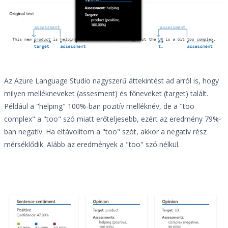
Az Azure Language Studio nagyszerű áttekintést ad arról is, hogy
milyen mellékneveket (assesment) és főneveket (target) talált.
Például a "helping" 100%-ban pozitív melléknév, de a "too
complex" a "too" szó miatt erőteljesebb, ezért az eredmény 79%-
ban negatív. Ha eltávolítom a "too" szót, akkor a negatív rész
mérséklődik. Alább az eredmények a "too" szó nélkül.