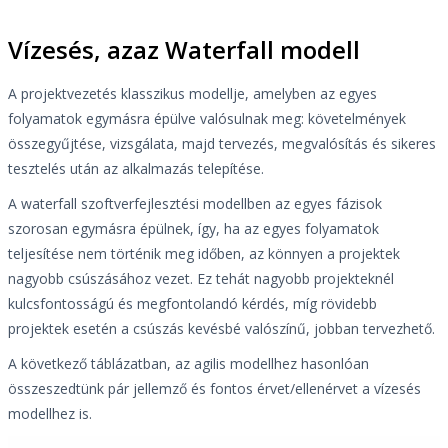
Vízesés, azaz Waterfall modell
A projektvezetés klasszikus modellje, amelyben az egyes
folyamatok egymásra épülve valósulnak meg: követelmények
összegyűjtése, vizsgálata, majd tervezés, megvalósítás és sikeres
tesztelés után az alkalmazás telepítése.
A waterfall szoftverfejlesztési modellben az egyes fázisok
szorosan egymásra épülnek, így, ha az egyes folyamatok
teljesítése nem történik meg időben, az könnyen a projektek
nagyobb csúszásához vezet. Ez tehát nagyobb projekteknél
kulcsfontosságú és megfontolandó kérdés, míg rövidebb
projektek esetén a csúszás kevésbé valószínű, jobban tervezhető.
A következő táblázatban, az agilis modellhez hasonlóan
összeszedtünk pár jellemző és fontos érvet/ellenérvet a vízesés
modellhez is.