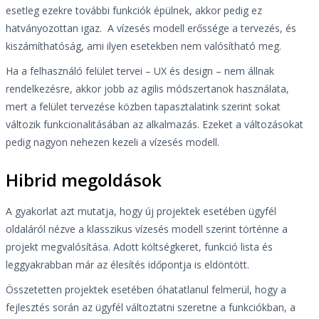
esetleg ezekre további funkciók épülnek, akkor pedig ez
hatványozottan igaz. A vízesés modell erőssége a tervezés, és
kiszámíthatóság, ami ilyen esetekben nem valósítható meg.
Ha a felhasználó felület tervei – UX és design – nem állnak
rendelkezésre, akkor jobb az agilis módszertanok használata,
mert a felület tervezése közben tapasztalatink szerint sokat
változik funkcionalitásában az alkalmazás. Ezeket a változásokat
pedig nagyon nehezen kezeli a vízesés modell.
Hibrid megoldások
A gyakorlat azt mutatja, hogy új projektek esetében ügyfél
oldaláról nézve a klasszikus vízesés modell szerint történne a
projekt megvalósítása. Adott költségkeret, funkció lista és
leggyakrabban már az élesítés időpontja is eldöntött.
Összetetten projektek esetében óhatatlanul felmerül, hogy a
fejlesztés során az ügyfél változtatni szeretne a funkciókban, a