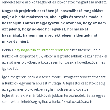
rendelkezésre álló költségkeret és időkorlátok megtartása mellett.
Nagyobb projektek esetében jól használható megoldást
nyújt a hibrid módszertan, ahol agilis és vízesés modellt
használjuk. Fontos megjegyeznünk azonban, hogy ez nem
azt jelenti, hogy ad-hoc hol egyiket, hol másikat
használjuk, hanem már a projekt elején eldöntjük mit,
mikor és miért.
Például
egy nagyvállalati intranet rendszer
elkészítésénél, ha a
funkciókat csoportosítjuk, akkor a legfontosabbak készülhetnek el
az első mérföldkőben, a közepesen fontosak a következőben, és
így tovább.
Így a megrendelőnek a vízesés modell szolgáltat tervezhetőséget,
a funkciók egymásra épülést mutatja. A fejlesztői csapatok pedig
az egyes mérföldkövekben agilis módszertant követve
fejleszthetnek. A mérföldkövek jobban tervezhetőek, és az egyes
sprintekben lehetőség nyílhat a funkciók változtatására is.