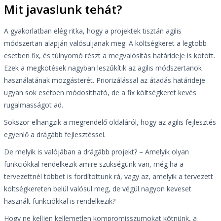
Mit javaslunk tehát?
A gyakorlatban elég ritka, hogy a projektek tisztán agilis
módszertan alapján valósuljanak meg. A költségkeret a legtöbb
esetben fix, és túlnyomó részt a megvalósítás határideje is kötött.
Ezek a megkötések nagyban leszűkítik az agilis módszertanok
használatának mozgásterét. Priorizálással az átadás határideje
ugyan sok esetben módosítható, de a fix költségkeret kevés
rugalmasságot ad.
Sokszor elhangzik a megrendelő oldaláról, hogy az agilis fejlesztés
egyenlő a drágább fejlesztéssel.
De melyik is valójában a drágább projekt? – Amelyik olyan
funkciókkal rendelkezik amire szükségünk van, még ha a
tervezettnél többet is fordítottunk rá, vagy az, amelyik a tervezett
költségkereten belül valósul meg, de végül nagyon keveset
használt funkciókkal is rendelkezik?
Hogy ne kelljen kellemetlen kompromisszumokat kötnünk, a