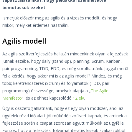
tapasztalatainkat, hogy példákkal szemléltetve
bemutassuk ezeket.
Ismerjük először meg az agilis és a vízesés modellt, és hogy
mikor, melyiket érdemes használni.
Agilis modell
Az agilis szoftverfejlesztés hallatán mindenkinek olyan kifejezések
jutnak eszébe, hogy daily (stand-up), planning, Scrum, Kanban,
pair-programming, TDD, FDD, és még sorolhatnánk. Joggal merül
fel a kérdés, hogy akkor mi is az agilis modell? Mindez, és még
több; keretrendszerek (Scrum) és folyamatok (TDD, pair-
programming) összessége, amelyek alapja a „
The Agile
Manifesto
” és az ehhez kapcsolódó
12 elv
.
Úgy is összefoglalhatnánk, hogy ez egy olyan módszer, ahol az
ügyfelek rövid idő alatt jól működő szoftvert kapnak, és aminek a
fejlesztése során a csapat szorosan együtt működik az ügyféllel.
Fontos, hogy a fejlesztési folyamat iteratív, kisebb szakaszokból