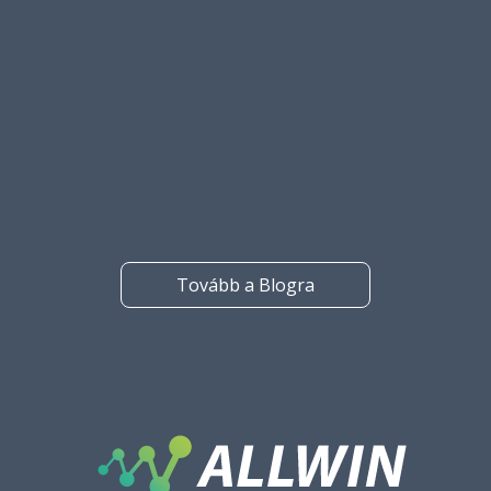
7 min
What are these new products released by Sitecore in the last
few years? Maybe you’ve heard about products like Content
Hub One, Sitecore Search, Order Cloud, or XM Cloud? If so,
then this post is for you.
Tovább a Blogra