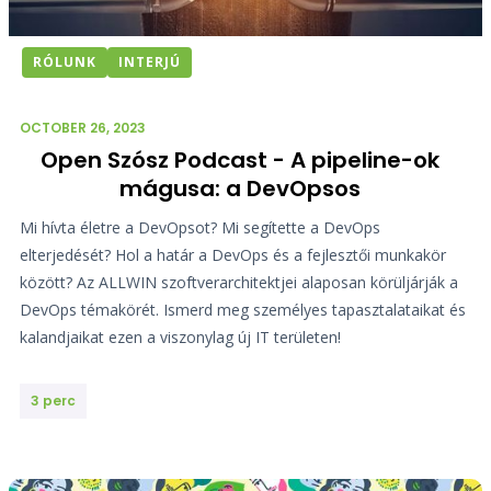
RÓLUNK
INTERJÚ
OCTOBER 26, 2023
Open Szósz Podcast - A pipeline-ok
mágusa: a DevOpsos
Mi hívta életre a DevOpsot? Mi segítette a DevOps
elterjedését? Hol a határ a DevOps és a fejlesztői munkakör
között? Az ALLWIN szoftverarchitektjei alaposan körüljárják a
DevOps témakörét. Ismerd meg személyes tapasztalataikat és
kalandjaikat ezen a viszonylag új IT területen!
3 perc