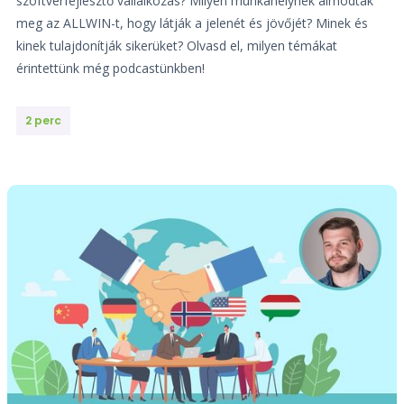
szoftverfejlesztő vállalkozás? Milyen munkahelynek álmodták
meg az ALLWIN-t, hogy látják a jelenét és jövőjét? Minek és
kinek tulajdonítják sikerüket? Olvasd el, milyen témákat
érintettünk még podcastünkben!
2 perc