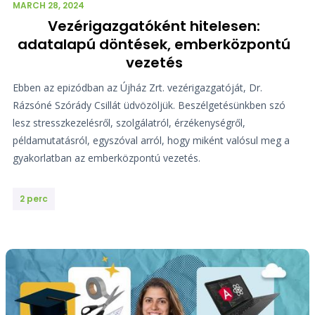
MARCH 28, 2024
Vezérigazgatóként hitelesen:
adatalapú döntések, emberközpontú
vezetés
Ebben az epizódban az Újház Zrt. vezérigazgatóját, Dr.
Rázsóné Szórády Csillát üdvözöljük. Beszélgetésünkben szó
lesz stresszkezelésről, szolgálatról, érzékenységről,
példamutatásról, egyszóval arról, hogy miként valósul meg a
gyakorlatban az emberközpontú vezetés.
2 perc