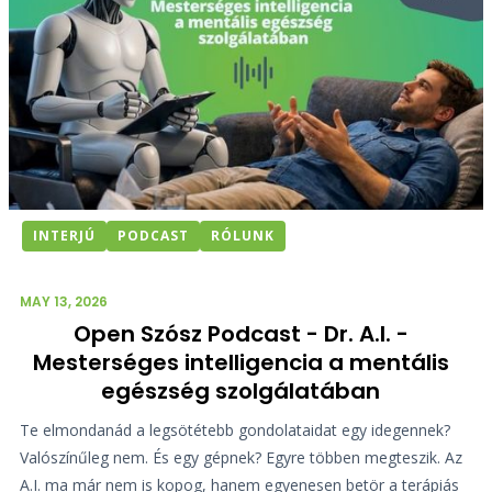
INTERJÚ
PODCAST
RÓLUNK
MAY 13, 2026
Open Szósz Podcast - Dr. A.I. -
Mesterséges intelligencia a mentális
egészség szolgálatában
Te elmondanád a legsötétebb gondolataidat egy idegennek?
Valószínűleg nem. És egy gépnek? Egyre többen megteszik. Az
A.I. ma már nem is kopog, hanem egyenesen betör a terápiás