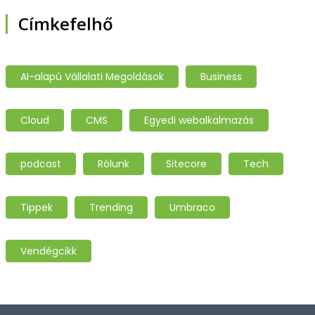
Címkefelhő
AI-alapú Vállalati Megoldások
Business
Cloud
CMS
Egyedi webalkalmazás
podcast
Rólunk
Sitecore
Tech
Tippek
Trending
Umbraco
Vendégcikk