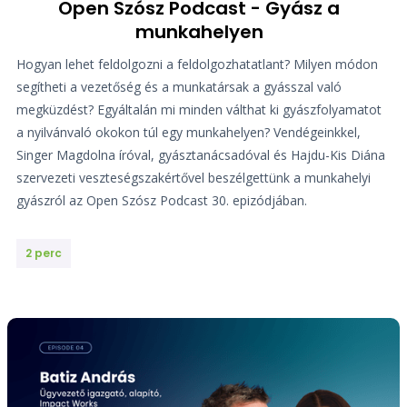
Open Szósz Podcast - Gyász a
munkahelyen
Hogyan lehet feldolgozni a feldolgozhatatlant? Milyen módon
segítheti a vezetőség és a munkatársak a gyásszal való
megküzdést? Egyáltalán mi minden válthat ki gyászfolyamatot
a nyilvánvaló okokon túl egy munkahelyen? Vendégeinkkel,
Singer Magdolna íróval, gyásztanácsadóval és Hajdu-Kis Diána
szervezeti veszteségszakértővel beszélgettünk a munkahelyi
gyászról az Open Szósz Podcast 30. epizódjában.
2 perc