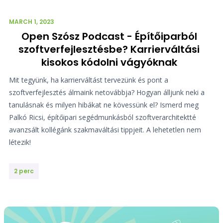
MARCH 1, 2023
Open Szósz Podcast - Építőiparból
szoftverfejlesztésbe? Karrierváltási
kisokos kódolni vágyóknak
Mit tegyünk, ha karrierváltást tervezünk és pont a
szoftverfejlesztés álmaink netovábbja? Hogyan álljunk neki a
tanulásnak és milyen hibákat ne kövessünk el? Ismerd meg
Palkó Ricsi, építőipari segédmunkásból szoftverarchitektté
avanzsált kollégánk szakmaváltási tippjeit. A lehetetlen nem
létezik!
2 perc