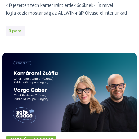
kifejezetten tech karrier iránt érdeklődőknek? És mivel
foglalkozik mostanság az ALLWIN-nál? Olvasd el interjúnkat!
3 perc