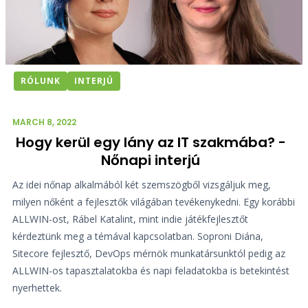
RÓLUNK
INTERJÚ
MARCH 8, 2022
Hogy kerül egy lány az IT szakmába? -
Nőnapi interjú
Az idei nőnap alkalmából két szemszögből vizsgáljuk meg,
milyen nőként a fejlesztők világában tevékenykedni. Egy korábbi
ALLWIN-ost, Rábel Katalint, mint indie játékfejlesztőt
kérdeztünk meg a témával kapcsolatban. Soproni Diána,
Sitecore fejlesztő, DevOps mérnök munkatársunktól pedig az
ALLWIN-os tapasztalatokba és napi feladatokba is betekintést
nyerhettek.