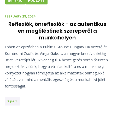
INTERJÚ
PODCAST
FEBRUARY 29, 2024
Reflexiók, önreflexiók - az autentikus
én megélésének szerepéről a
munkahelyen
Ebben az epizódban a Publicis Groupe Hungary HR vezetőjét,
Komáromi Zsófit és Varga Gábort, a magyar kreatív üzletág
üzleti vezetőjét látjuk vendégül. A beszélgetés során őszintén
megosztják velünk, hogy a vállalati kultúra és a munkahelyi
környezet hogyan támogatja az alkalmazottak önmagukká
válását, valamint a mentális egészség és a munkahelyi jólét
fontosságát.
2 perc