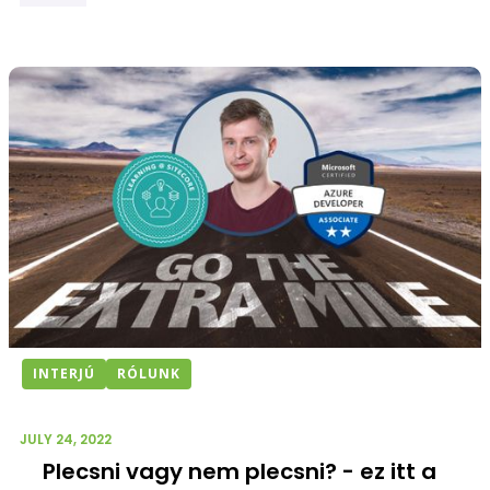
INTERJÚ
RÓLUNK
JULY 24, 2022
Plecsni vagy nem plecsni? - ez itt a